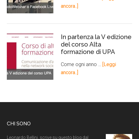
ancora..]
In partenza la V edizione
del corso Alta
formazione di UPA
Come ogni anno …
[Leggi
ancora..]
CHI SONO
Leonardo Bellini, scrive su questo blog dal