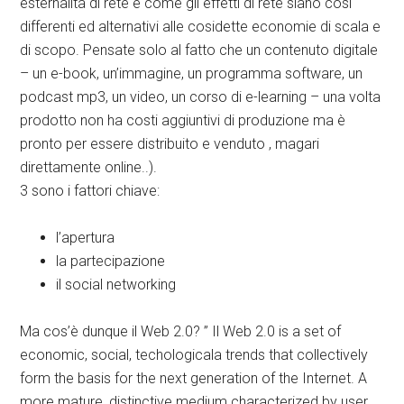
esternalità di rete e come gli effetti di rete siano così
differenti ed alternativi alle cosidette economie di scala e
di scopo. Pensate solo al fatto che un contenuto digitale
– un e-book, un’immagine, un programma software, un
podcast mp3, un video, un corso di e-learning – una volta
prodotto non ha costi aggiuntivi di produzione ma è
pronto per essere distribuito e venduto , magari
direttamente online..).
3 sono i fattori chiave:
l’apertura
la partecipazione
il social networking
Ma cos’è dunque il Web 2.0? ” Il Web 2.0 is a set of
economic, social, techologicala trends that collectively
form the basis for the next generation of the Internet. A
more mature, distinctive medium characterized by user