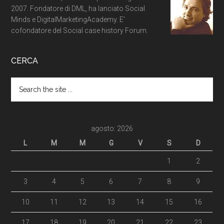
2007. Fondatore di DML, ha lanciato Social
Minds e DigitalMarketingAcademy. E'
cofondatore del Social case history Forum.
CERCA
agosto: 2026
L
M
M
G
V
S
D
1
2
3
4
5
6
7
8
9
10
11
12
13
14
15
16
17
18
19
20
21
22
23