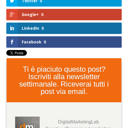
Twitter
0
Google+
0
LinkedIn
0
Facebook
0
Ti è piaciuto questo post?
Iscriviti alla newsletter
settimanale. Riceverai tutti i
post via email.
DigitalMarketingLab