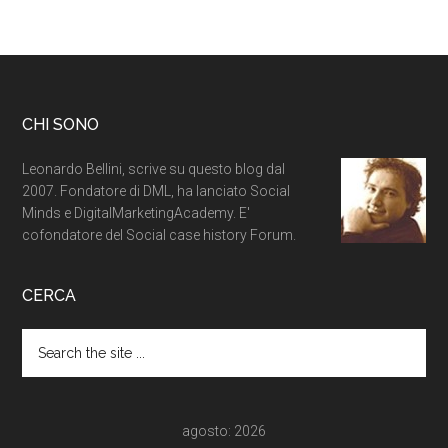
CHI SONO
Leonardo Bellini, scrive su questo blog dal
2007. Fondatore di DML, ha lanciato Social
Minds e DigitalMarketingAcademy. E'
cofondatore del Social case history Forum.
CERCA
agosto: 2026