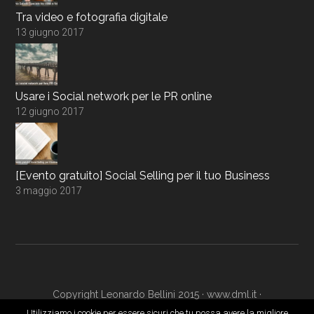
Tra video e fotografia digitale
13 giugno 2017
Usare i Social network per le PR online
12 giugno 2017
[Evento gratuito] Social Selling per il tuo Business
3 maggio 2017
Copyright Leonardo Bellini 2015 ·
www.dml.it
·
www.digitalmarketingacademy.it
·
Login
Utilizziamo i cookie per essere sicuri che tu possa avere la migliore