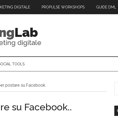
RKETING DIGITALE
PROPULSE WORKSHOPS
GUIDE DML
ing
Lab
eting digitale
SOCIAL TOOLS
per postare su Facebook..
are su Facebook..