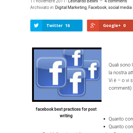
11 novembre 2011
-
Leonardo Bellini
4 commenti
Archiviato in:
Digital Marketing
,
Facebook
,
social media
Twitter
16
Google+
0
Twitter
Quali sono 
Google+
la nostra a
Vi è – o vi 
LinkedIn
commenti) 
Facebook
facebook best practices for post
writing
Quanto cont
Quanto cont