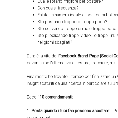
Qual è l’orario migliore per postare?
Con quale frequenza?
Esiste un numero ideale di post da pubblicar
Sto postando troppo o troppo poco?
Sto scrivendo troppo di me e troppo poco de
Sto pubblicando troppi video.. o troppi lin
nei giorni sbagliati?
Dura è la vita del
Facebook Brand Page (Social C
davanti a sè l’alternativa di testare, tracciare, mis
Finalmente ho trovato il tempo per finalizzare un
insight scaturiti da una ricerca in particolare su Br
Ecco i
10 comandamenti:
1.
Posta quando i tuoi fan possono ascoltare:
I Po
engagement