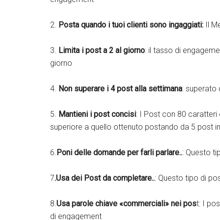
2.
Posta quando i tuoi clienti sono ingaggiati:
Il M
3.
Limita i post a 2 al giorno
: il tasso di engagem
giorno
4.
Non superare i 4 post alla settimana
: superato
5.
Mantieni i post concisi
: I Post con 80 caratte
superiore a quello ottenuto postando da 5 post in
6.
Poni delle domande per farli parlare..
: Questo t
7
.Usa dei Post da completare..
: Questo tipo di p
8.
Usa parole chiave «commerciali» nei pos
t: I p
di engagement