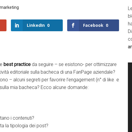
 marketing
Le
b
h
LinkedIn
0
Facebook
0
D
c
a
le
best practice
da seguire – se esistono- per ottimizzare
ttività editoriale sulla bacheca di una FanPage aziendale?
sono – alcuni segreti per favorire l’engagement (n° di like e
sulla mia bacheca? Ecco alcune domande:
ano i contenuti?
a la tipologia dei post?