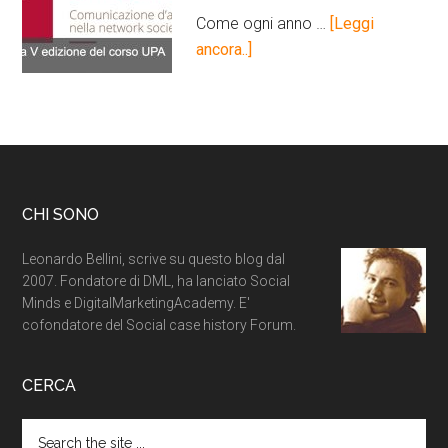
Come ogni anno …
[Leggi
ancora..]
CHI SONO
Leonardo Bellini, scrive su questo blog dal
2007. Fondatore di DML, ha lanciato Social
Minds e DigitalMarketingAcademy. E'
cofondatore del Social case history Forum.
CERCA