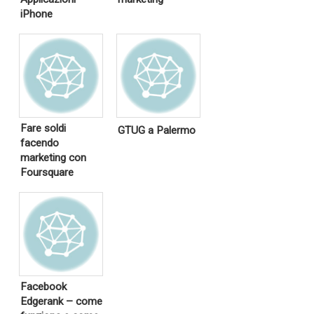
iPhone
Fare soldi
GTUG a Palermo
facendo
marketing con
Foursquare
Facebook
Edgerank – come