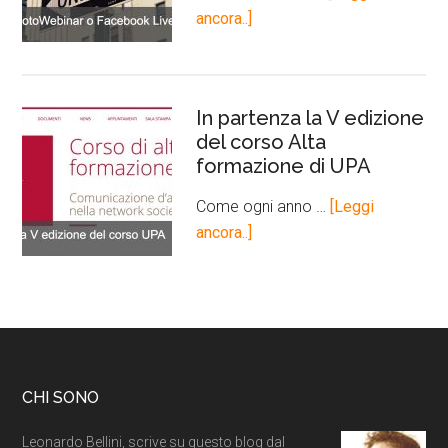
ancora..]
In partenza la V edizione
del corso Alta
formazione di UPA
Come ogni anno …
[Leggi
ancora..]
CHI SONO
Leonardo Bellini, scrive su questo blog dal