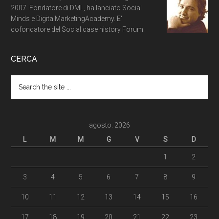
2007. Fondatore di DML, ha lanciato Social
Minds e DigitalMarketingAcademy. E'
cofondatore del Social case history Forum.
CERCA
agosto: 2026
L
M
M
G
V
S
D
1
2
3
4
5
6
7
8
9
10
11
12
13
14
15
16
17
18
19
20
21
22
23