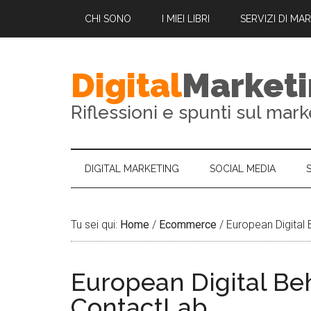
CHI SONO
I MIEI LIBRI
SERVIZI DI MA
Digital
Market
Riflessioni e spunti sul mark
DIGITAL MARKETING
SOCIAL MEDIA
Tu sei qui:
Home
/
Ecommerce
/
European Digital 
European Digital Beh
ContactLab