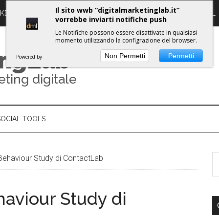
Il sito wwb “digitalmarketinglab.it”
RKETING DIGITALE
PROPULSE WORKSHOPS
GUIDE DML
vorrebbe inviarti notifiche push
Le Notifiche possono essere disattivate in qualsiasi
momento utilizzando la configrazione del browser.
ing
Lab
Non Permetti
Permetti
Powered by
eting digitale
SOCIAL TOOLS
Behaviour Study di ContactLab
aviour Study di