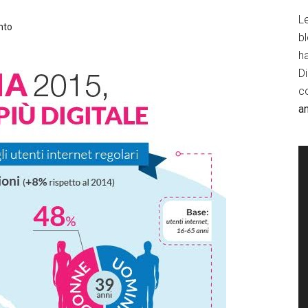
Le
nto
b
h
D
c
a