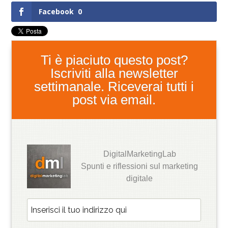
Facebook
0
Ti è piaciuto questo post?
Iscriviti alla newsletter
settimanale. Riceverai tutti i
post via email.
DigitalMarketingLab
Spunti e riflessioni sul marketing
digitale