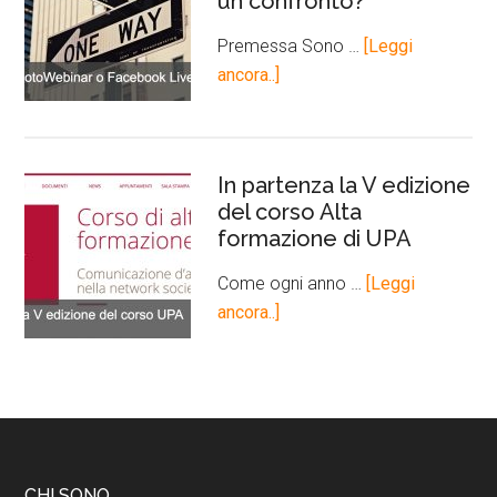
un confronto?
Premessa Sono …
[Leggi
ancora..]
In partenza la V edizione
del corso Alta
formazione di UPA
Come ogni anno …
[Leggi
ancora..]
CHI SONO