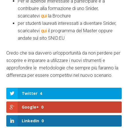
Per le aziende interessate a partecipare e a
contribuire alla formazione di uno Snìder,
scaricatevi
qui
la Brochure
per studenti laureati interessati a diventare Snìder,
scaricatevi
qui
il programma del Master oppure
andate sul sito SNID.EU
Credo che sia davvero un’opportunità da non perdere per
scoprire e imparare a utilizzare i nuovi strumenti e
approfondire le metodologie che sempre più faranno la
differenza per essere competitivi nel nuovo scenario.
Twitter
4
Google+
0
LinkedIn
0