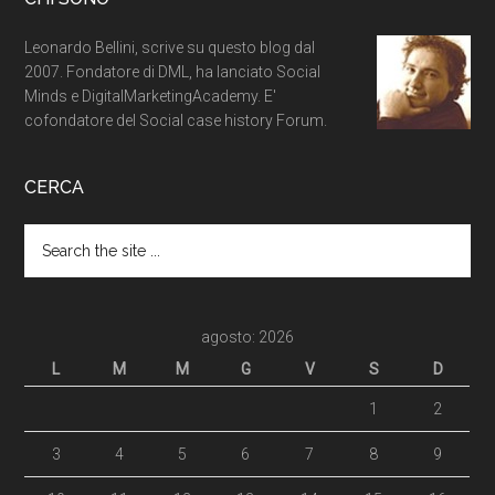
Leonardo Bellini, scrive su questo blog dal
2007. Fondatore di DML, ha lanciato Social
Minds e DigitalMarketingAcademy. E'
cofondatore del Social case history Forum.
CERCA
agosto: 2026
L
M
M
G
V
S
D
1
2
3
4
5
6
7
8
9