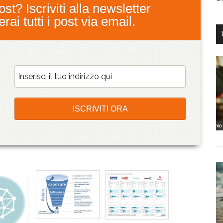
st? Iscriviti alla newsletter
ai tutti i post via email.
T
T
T
wi
wi
w
tt
tt
it
er
er
t
e