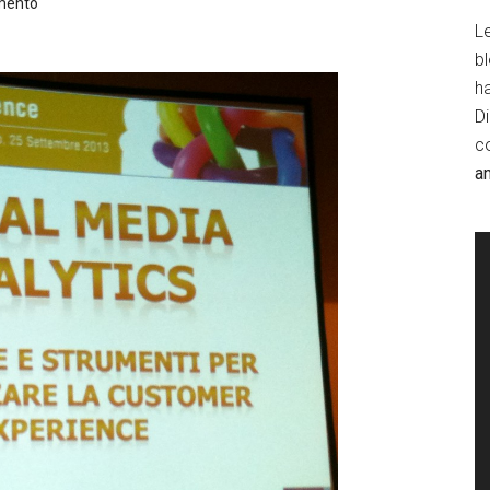
mento
Le
b
h
D
c
a