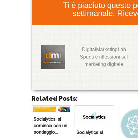
Ti è piaciuto questo po
settimanale. Ricever
DigitalMarketingLab
T
Spunti e riflessioni sul
w
marketing digitale
it
t
e
r
G
o
Related Posts:
o
g
l
e
+
T
T
Socialytics: si
wi
wi
comincia con un
tt
tt
L
er
er
i
sondaggio…
Socialytics si
n