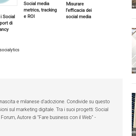
r
Social media
Misurare
Go
Go
og
og
metrics, tracking
l’efficacia dei
le
le
G
e ROI
i Social
social media
+
+
o
o
port di
g
Li
Li
ancy
l
nk
nk
e
ed
ed
+
In
In
socialytics
Li
Fa
Fa
n
ce
ce
k
bo
bo
e
ok
ok
d
I
n
F
a
c
e
di nascita e milanese d'adozione. Condivide su questo
b
ioni sul marketing digitale. Tra i suoi progetti: Social
o
o
 Forum, Autore di "Fare business con il Web" -
k