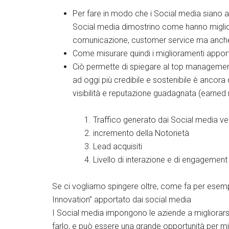
Per fare in modo che i Social media siano ac
Social media dimostrino come hanno migliora
comunicazione, customer service ma anche 
Come misurare quindi i miglioramenti apport
Ciò permette di spiegare al top management 
ad oggi più credibile e sostenibile è ancora q
visibilità e reputazione guadagnata (earned
Traffico generato dai Social media ve
incremento della Notorietà
Lead acquisiti
Livello di interazione e di engagement
Se ci vogliamo spingere oltre, come fa per esem
Innovation” apportato dai social media
I Social media impongono le aziende a migliorarsi,
farlo, e può essere una grande opportunità per mig