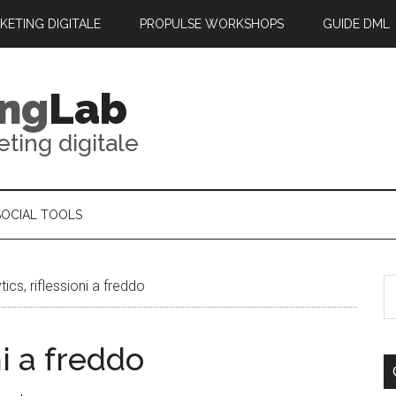
RKETING DIGITALE
PROPULSE WORKSHOPS
GUIDE DML
ing
Lab
eting digitale
SOCIAL TOOLS
ics, riflessioni a freddo
ni a freddo