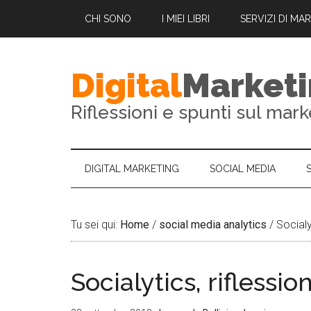
CHI SONO
I MIEI LIBRI
SERVIZI DI MA
Digital
Market
Riflessioni e spunti sul mark
DIGITAL MARKETING
SOCIAL MEDIA
Tu sei qui:
Home
/
social media analytics
/
Socialyt
Socialytics, riflessio