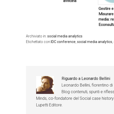
avvicina
k
Go
Go
e
og
og
Gestire e
d
le
le
I
Misurare 
+
+
n
media: re
Li
Li
Econsult
F
nk
nk
a
ed
ed
c
In
In
Archiviato in:
social media analytics
e
b
Etichettato con:
IDC conference
,
social media analytics
,
o
Fa
Fa
o
ce
ce
k
bo
bo
ok
ok
Riguardo a
Leonardo Bellini
Leonardo Bellini, fiorentino 
Blog contenuti, spunti e rifless
Minds, co-fondatore del Social case history
Lupetti Editore.