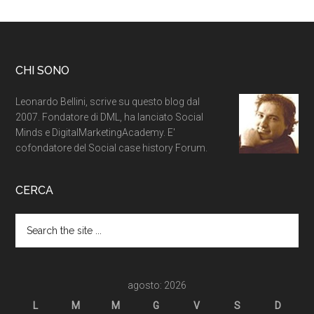
CHI SONO
Leonardo Bellini, scrive su questo blog dal
2007. Fondatore di DML, ha lanciato Social
Minds e DigitalMarketingAcademy. E'
cofondatore del Social case history Forum.
CERCA
agosto: 2026
L
M
M
G
V
S
D