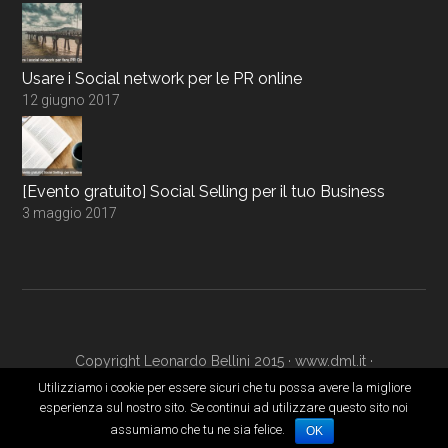
Usare i Social network per le PR online
12 giugno 2017
[Evento gratuito] Social Selling per il tuo Business
3 maggio 2017
Copyright Leonardo Bellini 2015 ·
www.dml.it
·
www.digitalmarketingacademy.it
·
Login
Utilizziamo i cookie per essere sicuri che tu possa avere la migliore
esperienza sul nostro sito. Se continui ad utilizzare questo sito noi
assumiamo che tu ne sia felice.
OK