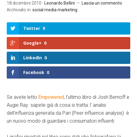
18 dicembre 2010
-
Leonardo Bellini
Lascia un commento
Archiviato in:
social media marketing
Twitter
9
Google+
0
LinkedIn
0
Facebook
0
Se avete letto
Empowered
, l’ultimo libro di Josh Bernoff e
Augie Ray sapete già di cosa si tratta: l’ analisi
dell’influenza generata da Pari (Peer influence analysis) è
un nuovo modo di guardare i consumatori influenti.
I grafici riportati nel libro sono dati che fotografano la