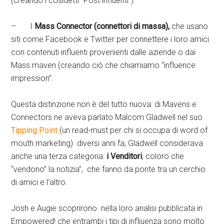
(creando i cosidetti “Post influenti”).
– I
Mass Connector (connettori di massa),
che usano
siti come Facebook e Twitter per connettere i loro amici
con contenuti influenti provenienti dalle aziende o dai
Mass maven (creando ciò che chiamiamo “influence
impression”.
Questa distinzione non è del tutto nuova: di Mavens e
Connectors ne aveva parlato Malcom Gladwell nel suo
Tipping Point
(un read-must per chi si occupa di word of
mouth marketing) diversi anni fa; Gladwell considerava
anche una terza categoria:
i Venditori
, coloro che
“vendono” la notizia”, che fanno da ponte tra un cerchio
di amici e l’altro.
Josh e Augie scoprirono nella loro analisi pubblicata in
Empowered! che entrambi i tipi di infliuenza sono molto