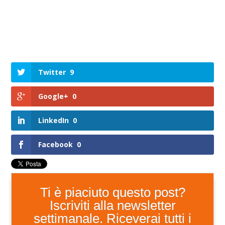
Twitter
9
Google+
0
LinkedIn
0
Facebook
0
Ti è piaciuto questo post?
Iscriviti alla newsletter
settimanale. Riceverai tutti i