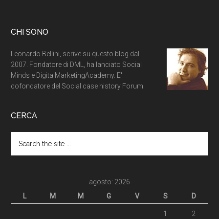
CHI SONO
Leonardo Bellini, scrive su questo blog dal
2007. Fondatore di DML, ha lanciato Social
Minds e DigitalMarketingAcademy. E'
cofondatore del Social case history Forum.
CERCA
agosto: 2026
L
M
M
G
V
S
D
1
2