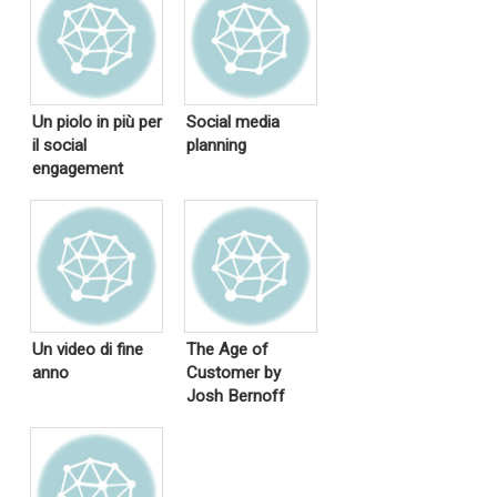
Un piolo in più per
Social media
il social
planning
engagement
Un video di fine
The Age of
anno
Customer by
Josh Bernoff