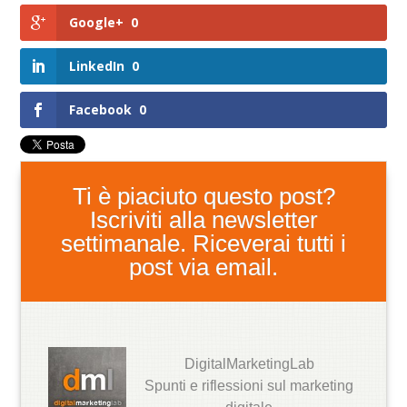
Google+
0
LinkedIn
0
Facebook
0
Ti è piaciuto questo post?
Iscriviti alla newsletter
settimanale. Riceverai tutti i
post via email.
DigitalMarketingLab
Spunti e riflessioni sul marketing