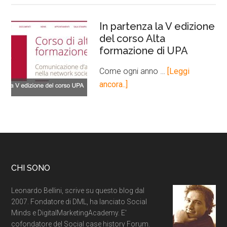
In partenza la V edizione
del corso Alta
formazione di UPA
Come ogni anno …
[Leggi
ancora..]
CHI SONO
Leonardo Bellini, scrive su questo blog dal
2007. Fondatore di DML, ha lanciato Social
Minds e DigitalMarketingAcademy. E'
cofondatore del Social case history Forum.