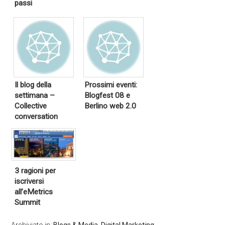
passi
Il blog della
Prossimi eventi:
settimana –
Blogfest 08 e
Collective
Berlino web 2.0
conversation
3 ragioni per
iscriversi
all’eMetrics
Summit
Archiviato in:
Blogs & Media
,
Digital Marketing