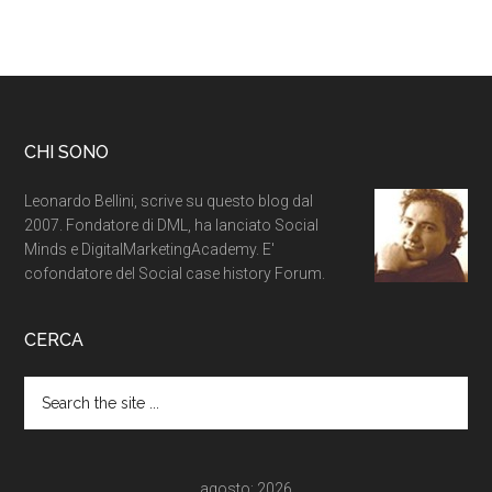
CHI SONO
Leonardo Bellini, scrive su questo blog dal
2007. Fondatore di DML, ha lanciato Social
Minds e DigitalMarketingAcademy. E'
cofondatore del Social case history Forum.
CERCA
agosto: 2026