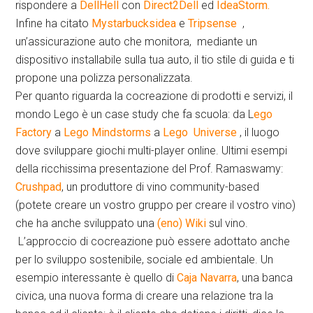
rispondere a
DellHell
con
Direct2Dell
ed
IdeaStorm.
Infine ha citato
Mystarbucksidea
e
Tripsense
,
un’assicurazione auto che monitora, mediante un
dispositivo installabile sulla tua auto, il tio stile di guida e ti
propone una polizza personalizzata.
Per quanto riguarda la cocreazione di prodotti e servizi, il
mondo Lego è un case study che fa scuola: da L
ego
Factory
a
Lego Mindstorms
a
Lego Universe
, il luogo
dove sviluppare giochi multi-player online. Ultimi esempi
della ricchissima presentazione del Prof. Ramaswamy:
Crushpad
, un produttore di vino community-based
(potete creare un vostro gruppo per creare il vostro vino)
che ha anche sviluppato una
(eno) Wiki
sul vino.
L’approccio di cocreazione può essere adottato anche
per lo sviluppo sostenibile, sociale ed ambientale. Un
esempio interessante è quello di
Caja Navarra
, una banca
civica, una nuova forma di creare una relazione tra la