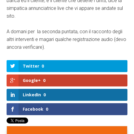
banca ed il cliente; è il cliente che detiene i diritti, dice la
simpatica annunciatrice live che vi appare se andate sul
sito.
A domani per la seconda puntata, con il racconto degli
altri interventi e magari qualche registrazione audio (devo
ancora verificare).
Twitter
0
Google+
0
LinkedIn
0
Facebook
0