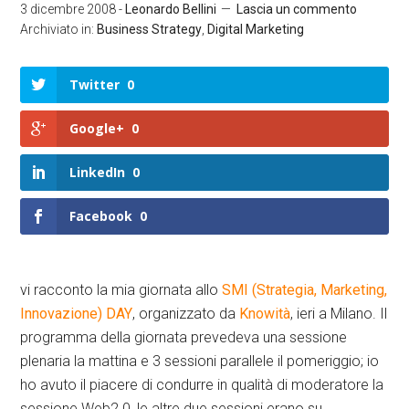
3 dicembre 2008
-
Leonardo Bellini
Lascia un commento
Archiviato in:
Business Strategy
,
Digital Marketing
Twitter
0
Google+
0
LinkedIn
0
Facebook
0
vi racconto la mia giornata allo
SMI (Strategia, Marketing,
Innovazione) DAY
, organizzato da
Knowità
, ieri a Milano. Il
programma della giornata prevedeva una sessione
plenaria la mattina e 3 sessioni parallele il pomeriggio; io
ho avuto il piacere di condurre in qualità di moderatore la
sessione Web2.0, le altre due sessioni erano su