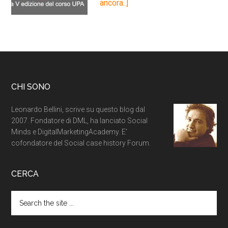
ancora..]
CHI SONO
Leonardo Bellini, scrive su questo blog dal
2007. Fondatore di DML, ha lanciato Social
Minds e DigitalMarketingAcademy. E'
cofondatore del Social case history Forum.
CERCA