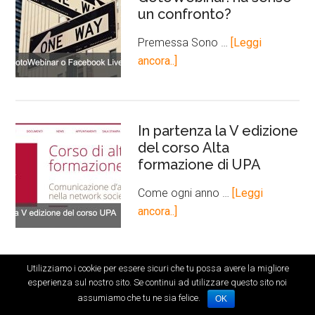
un confronto?
Premessa Sono …
[Leggi
ancora..]
In partenza la V edizione
del corso Alta
formazione di UPA
Come ogni anno …
[Leggi
ancora..]
Utilizziamo i cookie per essere sicuri che tu possa avere la migliore
esperienza sul nostro sito. Se continui ad utilizzare questo sito noi
assumiamo che tu ne sia felice.
OK