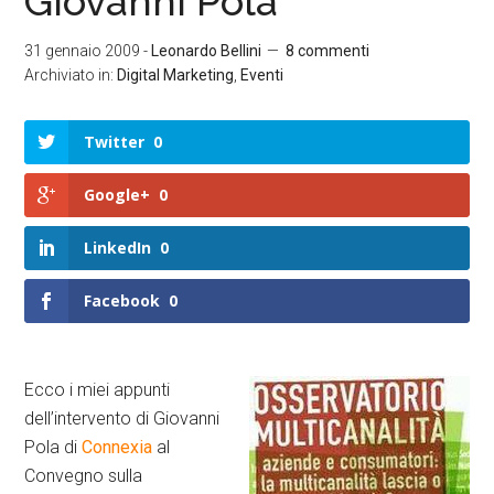
Giovanni Pola
31 gennaio 2009
-
Leonardo Bellini
8 commenti
Archiviato in:
Digital Marketing
,
Eventi
Twitter
0
Google+
0
LinkedIn
0
Facebook
0
Ecco i miei appunti
dell’intervento di Giovanni
Pola di
Connexia
al
Convegno sulla