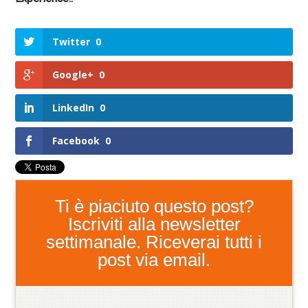
Twitter
0
Google+
0
LinkedIn
0
Facebook
0
Ti è piaciuto questo post?
Iscriviti alla newsletter
settimanale. Riceverai tutti i
post via email.