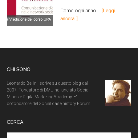
Come ogni anno …
[Leggi
ancora..]
CHI SONO
Leonardo Bellini, scrive su questo blog dal
2007. Fondatore di DML, ha lanciato Social
Minds e DigitalMarketingAcademy. E'
cofondatore del Social case history Forum.
CERCA