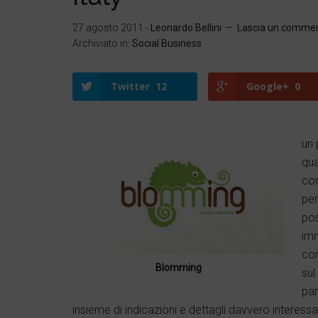
27 agosto 2011
-
Leonardo Bellini
Lascia un comme
Archiviato in:
Social Business
Twitter
12
Google+
0
un 
qua
Twitter
Google+
com
LinkedIn
Facebook
per
pos
imm
con
Blomming
sul
par
insieme di indicazioni e dettagli davvero interessan