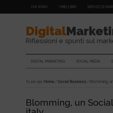
CHI SONO
I MIEI LIBRI
SERVIZI DI MA
Digital
Market
Riflessioni e spunti sul mark
DIGITAL MARKETING
SOCIAL MEDIA
Tu sei qui:
Home
/
Social Business
/
Blomming, un
Blomming, un Socia
italy