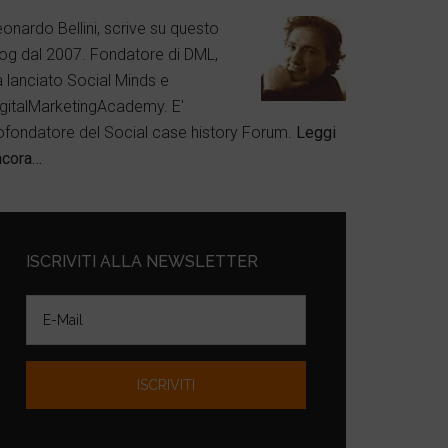
onardo Bellini, scrive su questo
log dal 2007. Fondatore di DML,
a lanciato Social Minds e
igitalMarketingAcademy. E'
ofondatore del Social case history Forum.
Leggi
ncora…
ISCRIVITI ALLA NEWSLETTER