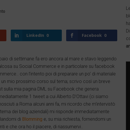
Le
nto
b
h
D
LinkedIn
0
Facebook
0
c
a
paio di settimane fa ero ancora al mare e stavo leggendo
lcosa su Social Commerce e in particolare su facebook
merce.. con l’intento poi di preparare un po’ di materiale
 un mio prossimo corso sul tema; scrivo così un breve
t sulla mia pagina DML su Facebook che genera
ediatamente 1 tweet a cui Alberto D’Ottavi (ci siamo
osciuti a Roma alcuni anni fa, mi ricordo che m’intervistò
 tema dei blog aziendali) mi risponde immediatamente
landomi di
Blomming
e, su mia richiesta, fornendomi un
ti e che ora ho il piacere, di riassumervi..