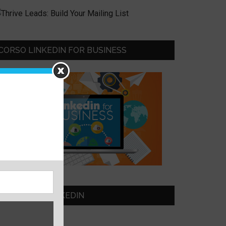
CORSO LINKEDIN FOR BUSINESS
SEGUIMI SU LINKEDIN
eonardo Bellini