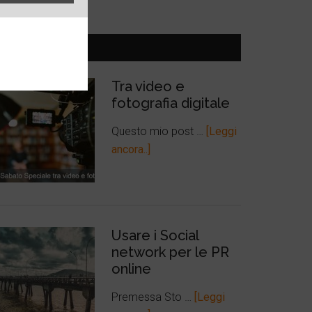
ULTIMI POST
Tra video e
fotografia digitale
Questo mio post …
[Leggi
ancora..]
Usare i Social
network per le PR
online
Premessa Sto …
[Leggi