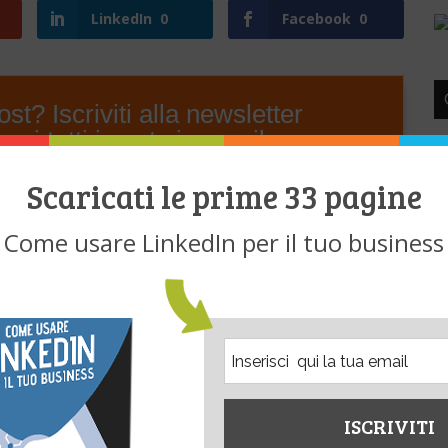
LinkedIn
0
Facebook
0
st? Iscriviti alla newsletter
ai tutti i post via email.
Scaricati le prime 33 pagine
Come usare LinkedIn per il tuo business
L