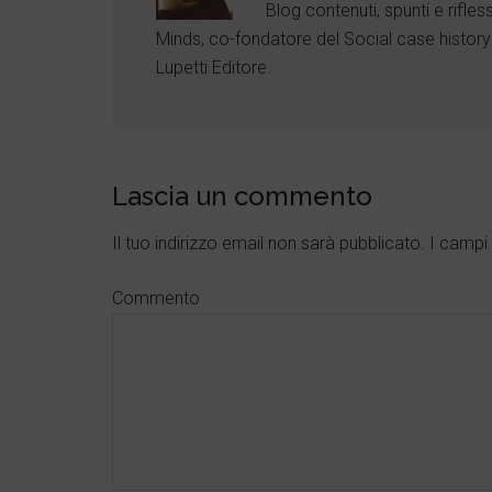
Blog contenuti, spunti e rifless
o
o
o
o
o
o
o
o
o
o
o
o
Minds, co-fondatore del Social case history
k
k
k
k
k
k
Lupetti Editore.
Lascia un commento
Il tuo indirizzo email non sarà pubblicato.
I campi 
Commento