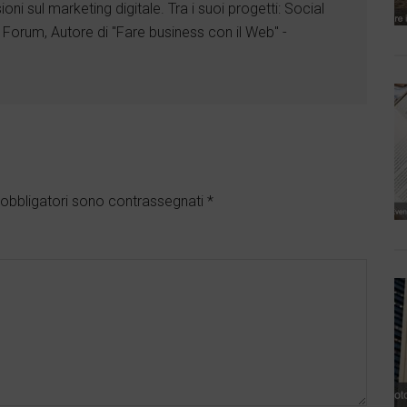
ioni sul marketing digitale. Tra i suoi progetti: Social
o
o
o
o
o
o
 Forum, Autore di "Fare business con il Web" -
k
k
k
obbligatori sono contrassegnati
*