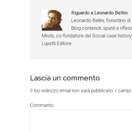
n
n
n
n
n
n
Riguardo a
Leonardo Bellini
F
F
F
F
F
F
a
a
a
a
a
a
Leonardo Bellini, fiorentino 
c
c
c
c
c
c
e
e
e
e
e
e
Blog contenuti, spunti e rifless
b
b
b
b
b
b
o
o
o
o
o
o
Minds, co-fondatore del Social case history
o
o
o
o
o
o
k
k
k
k
k
k
Lupetti Editore.
Lascia un commento
Il tuo indirizzo email non sarà pubblicato.
I campi 
Commento