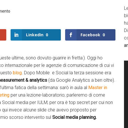
Le
mento
b
h
D
LinkedIn
0
Facebook
0
c
a
este ultime, sono dovuto guarire in fretta:). Oggi ho
ico internazionale per le agenzie di comunicazione di cui vi
 questo
blog
. Dopo Mobile e Social la terza sessione era
easurement & analytics
(da Google Analytics a ben oltre).
ultima fatica della settimana: sarò in aula al
Master in
eting
per una lezione-laboratorio; parleremo di come
iva Social media per IULM; per ora è top secret per cui non
o qui invece alcune slide che avevo proposto per
l mio scorso intervento sul
Social media planning.