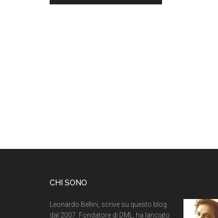
CHI SONO
Leonardo Bellini, scrive su questo blog
dal 2007. Fondatore di DML, ha lanciato