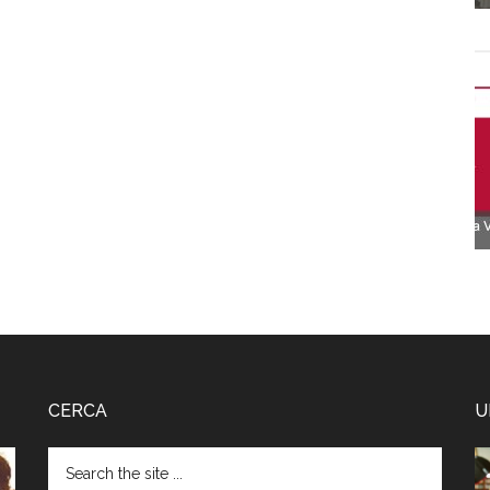
CERCA
U