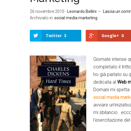
26 novembre 2010
-
Leonardo Bellini
Lascia un com
Archiviato in:
social media marketing
Twitter
3
Google+
0
Giornate intense qu
completato il tritt
Twitter
ho già parlato su
Google+
dedicata al
Web m
Domani mi spetta l’
LinkedIn
social media mark
avviare un’iniziat
Facebook
mi sbilancio.. ecc
l’esercitazione de