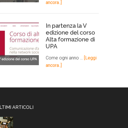
ancora..]
In partenza la V
edizione del corso
Alta formazione di
UPA
Come ogni anno …
[Leggi
ancora..]
LTIMI ARTICOLI