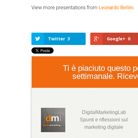
View more presentations from
Leonardo Bellini
.
Twitter
3
Google+
0
Ti è piaciuto questo po
settimanale. Ricever
DigitalMarketingLab
T
Spunti e riflessioni sul
w
marketing digitale
it
t
e