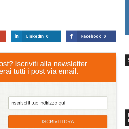
LinkedIn
0
Facebook
0
st? Iscriviti alla newsletter
ai tutti i post via email.