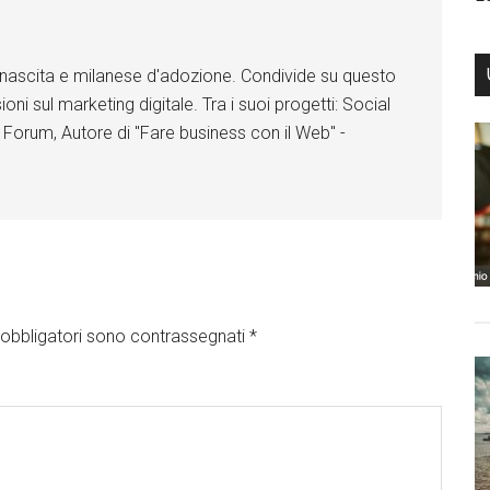
n
n
n
F
F
F
a
a
a
di nascita e milanese d'adozione. Condivide su questo
c
c
c
e
e
e
ioni sul marketing digitale. Tra i suoi progetti: Social
b
b
b
o
o
o
 Forum, Autore di "Fare business con il Web" -
o
o
o
k
k
k
obbligatori sono contrassegnati
*