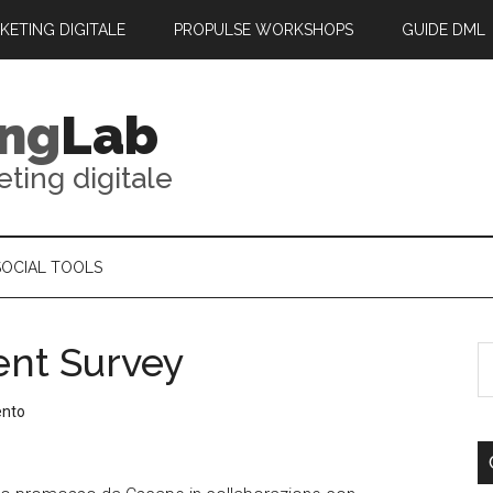
RKETING DIGITALE
PROPULSE WORKSHOPS
GUIDE DML
ing
Lab
eting digitale
SOCIAL TOOLS
nt Survey
ento