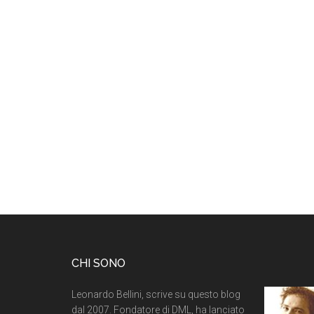
CHI SONO
Leonardo Bellini, scrive su questo blog
dal 2007. Fondatore di DML, ha lanciato