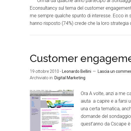
Ormai da qualche anno partecipo al Sondagg
Econsultancy sul tema del customer engagement; il
me sempre qualche spunto di interesse. Ecco in sin
hanno risposto (74%) crede che la loro strategia d
Customer engageme
19 ottobre 2010
-
Leonardo Bellini
Lascia un comme
Archiviato in:
Digital Marketing
Ora A volte, anzi a me 
aiuta a capire e a farsi 
una certa tematica, anche
domande del sondaggio
quest’anno da Cscape è 