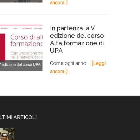
ancora..]
In partenza la V
edizione del corso
Alta formazione di
UPA
Come ogni anno …
[Leggi
ancora..]
LTIMI ARTICOLI