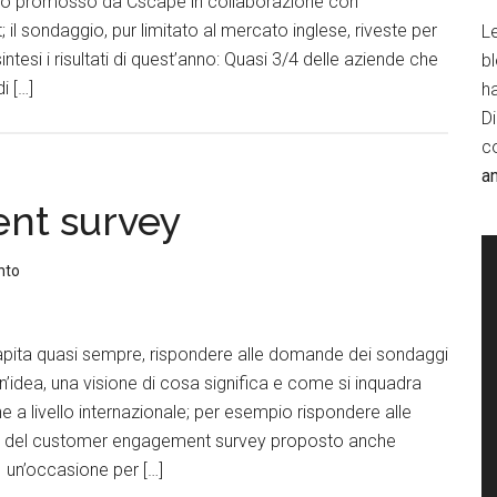
io promosso da Cscape in collaborazione con
 sondaggio, pur limitato al mercato inglese, riveste per
Le
tesi i risultati di quest’anno: Quasi 3/4 delle aziende che
b
i […]
h
D
c
a
nt survey
nto
capita quasi sempre, rispondere alle domande dei sondaggi
un’idea, una visione di cosa significa e come si inquadra
 a livello internazionale; per esempio rispondere alle
 del customer engagement survey proposto anche
un’occasione per […]