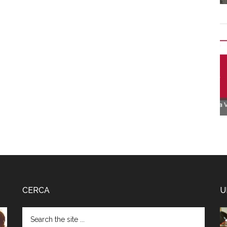
CERCA
U