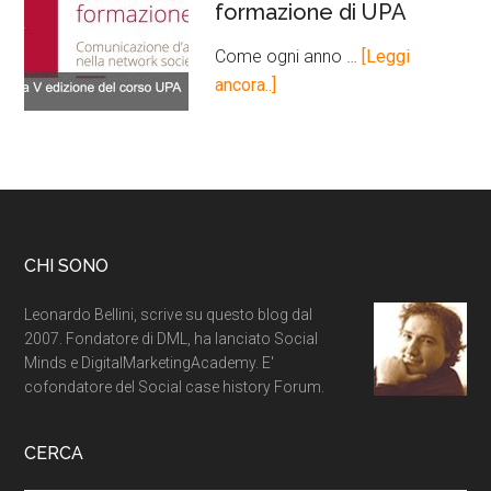
formazione di UPA
Come ogni anno …
[Leggi
ancora..]
CHI SONO
Leonardo Bellini, scrive su questo blog dal
2007. Fondatore di DML, ha lanciato Social
Minds e DigitalMarketingAcademy. E'
cofondatore del Social case history Forum.
CERCA