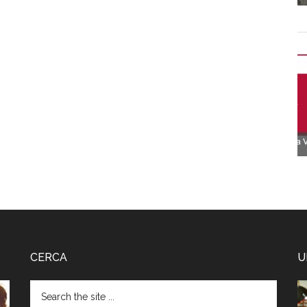
CERCA
U