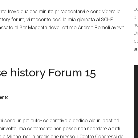
Le
nte trovo qualche minuto pr raccontarvi e condividere le
b
istory forum; vi racconto così la mia giornata al SCHF.
h
 passato al Bar Magenta dove l’ottimo Andrea Romoli aveva
D
c
a
se history Forum 15
ento
rni sono un po’ auto- celebrativo e dedico alcuni post ad
oinvolto, ma certamente non posso non ricordare a tutti
 a Milano, per la precisione presso il Centro Congressi del