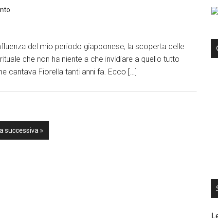
nto
’influenza del mio periodo giapponese, la scoperta delle
l rituale che non ha niente a che invidiare a quello tutto
e cantava Fiorella tanti anni fa. Ecco […]
a successiva »
L