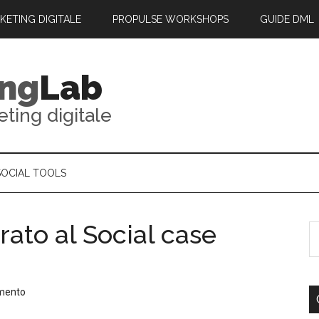
RKETING DIGITALE
PROPULSE WORKSHOPS
GUIDE DML
ing
Lab
eting digitale
SOCIAL TOOLS
rato al Social case
mento