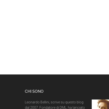
CHI SONO
Leonardo Bellini, scrive su questo blog
dal 2007. Fondatore di DML, ha lanciato