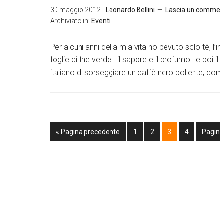
30 maggio 2012
-
Leonardo Bellini
Lascia un comme
Archiviato in:
Eventi
Per alcuni anni della mia vita ho bevuto solo tè, l
foglie di the verde.. il sapore e il profumo.. e poi i
italiano di sorseggiare un caffè nero bollente, com
« Pagina precedente
1
2
3
4
Pagin