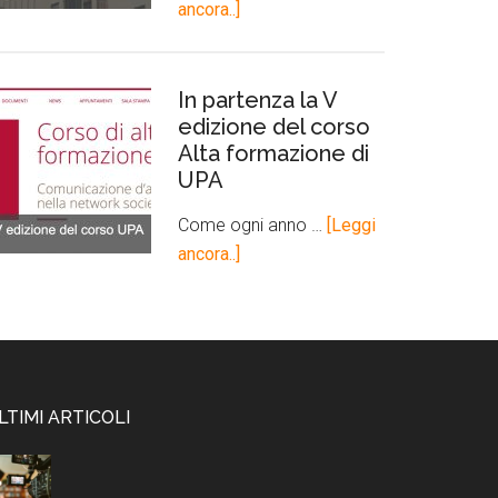
ancora..]
In partenza la V
edizione del corso
Alta formazione di
UPA
Come ogni anno …
[Leggi
ancora..]
LTIMI ARTICOLI