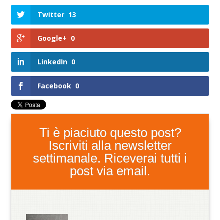
Twitter
13
Google+
0
LinkedIn
0
Facebook
0
Ti è piaciuto questo post?
Iscriviti alla newsletter
settimanale. Riceverai tutti i
post via email.