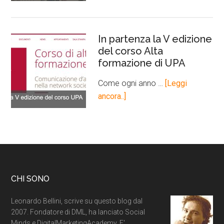
In partenza la V edizione
del corso Alta
formazione di UPA
Come ogni anno …
[Leggi
ancora..]
CHI SONO
Leonardo Bellini, scrive su questo blog dal
2007. Fondatore di DML, ha lanciato Social
Minds e DigitalMarketingAcademy. E'