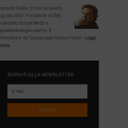
onardo Bellini, scrive su questo
log dal 2007. Fondatore di DML,
a lanciato Social Minds e
igitalMarketingAcademy. E'
ofondatore del Social case history Forum.
Leggi
ncora…
ISCRIVITI ALLA NEWSLETTER