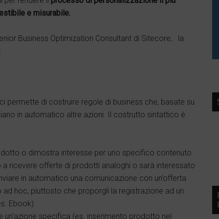
i per rendere il
processo di personalizzazione il più
stibile e misurabile.
ior Business Optimization Consultant di Sitecore, la
:
 ci permette di costruire regole di business che, basate su
iano in automatico altre azioni. Il costrutto sintattico è
prodotto o dimostra interesse per uno specifico contenuto
 a ricevere offerte di prodotti analoghi o sarà interessato
inviare in automatico una comunicazione con un’offerta
po ad hoc, piuttosto che proporgli la registrazione ad un
es. Ebook).
ie un’azione specifica (es. inserimento prodotto nel