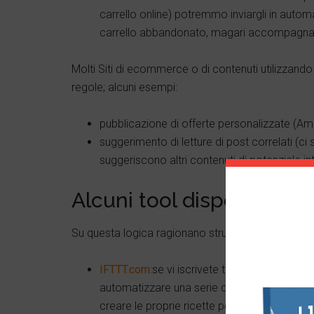
carrello online) potremmo inviargli in automa
carrello abbandonato, magari accompagnato
Molti Siti di ecommerce o di contenuti utilizzand
regole; alcuni esempi:
pubblicazione di offerte personalizzate (A
suggerimento di letture di post correlati (
suggeriscono altri contenuti di potenziale in
Alcuni tool disponibili
Su questa logica ragionano strumenti come:
IFTTT.com:
se vi iscrivete trovate una serie d
automatizzare una serie di operazioni online
creare le proprie ricette personalizzate