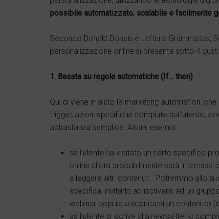
personalizzazione, utilizzando le tecnologie digital
possibile automatizzato, scalabile e facilmente ge
Secondo Donald Donais e Lefteris Grammatas, Sen
personalizzazione online si presenta sotto 4 gusti
1. Basata su regole automatiche (If… then)
Qui ci viene in aiuto la marketing automation, che
trigger, azioni specifiche compiute dall’utente, avv
abbastanza semplice. Alcuni esempi:
se l’utente ha visitato un certo specifico 
online allora probabilmente sarà interessato
a leggere altri contenuti. Potremmo allora 
specifica, invitarlo ad iscriversi ad un grup
webinar oppure a scaricarsi un contenuto (
se l’utente si iscrive alla newsletter o comp