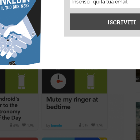
ù professionale di IFTTT.com; ancora una volta si basa su
 in base ad un’azione (trigger).
 hanno introdotto meccanismi per creare sequenze
eventi. Potete consultare la nuova Guida su email
ome ho utilizzato Mailchimp per fare email marketing
kedIn
Facebook