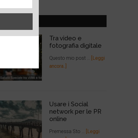
ULTIMI POST
Tra video e
fotografia digitale
Questo mio post …
[Leggi
ancora..]
Usare i Social
network per le PR
online
Premessa Sto …
[Leggi