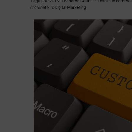
19 giugno 2015
-
Leonardo Bellini
Lascia un comme
Archiviato in:
Digital Marketing