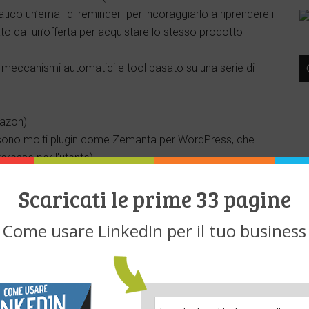
tico un’email di reminder per incoraggiarlo a riprendere il
 da un’offerta per acquistare lo stesso prodotto
o meccanismi automatici e tool basato su una serie di
mazon)
ci sono molti plugin come Zemanta per WordPress, che
teresse per l’utente)
Scaricati le prime 33 pagine
Come usare LinkedIn per il tuo business
i ricette che vi possono aiutare a semplificare, snellire e
; molto utile per i Social media manager. E’ possibile
L