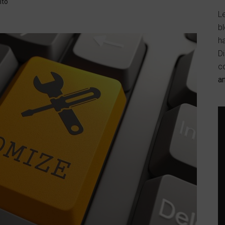
nto
Le
b
h
D
c
a