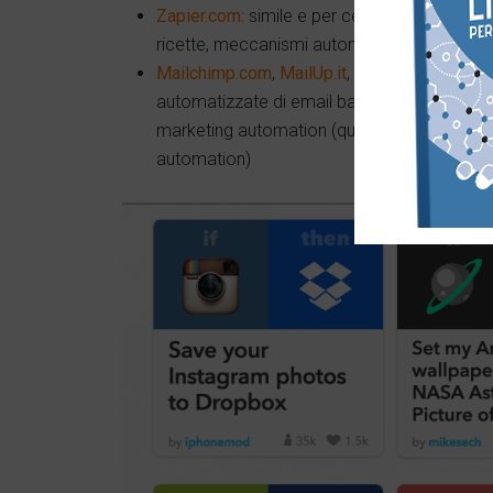
Zapier.com:
simile e per certi versi forse pi
ricette, meccanismi automatici che scattano
Mailchimp.com
,
MailUp.it
,
sitovivo.com
etc.
automatizzate di email basate su azioni ed 
marketing automation (qui un
mio post
su c
automation)
Twitter
Google+
Lin