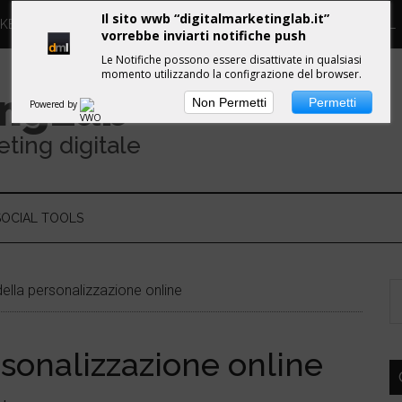
Il sito wwb “digitalmarketinglab.it”
RKETING DIGITALE
PROPULSE WORKSHOPS
GUIDE DML
vorrebbe inviarti notifiche push
Le Notifiche possono essere disattivate in qualsiasi
momento utilizzando la configrazione del browser.
ing
Lab
Non Permetti
Permetti
Powered by
eting digitale
SOCIAL TOOLS
 della personalizzazione online
ersonalizzazione online