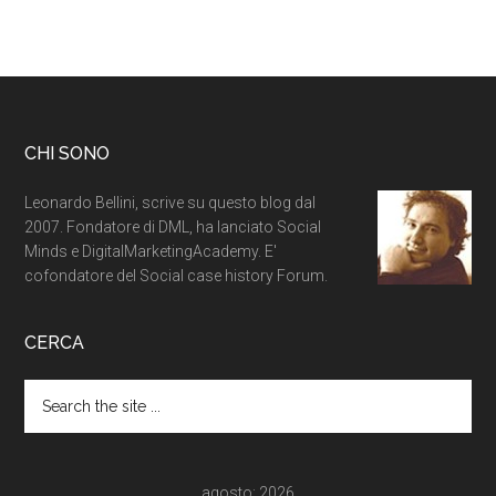
CHI SONO
Leonardo Bellini, scrive su questo blog dal
2007. Fondatore di DML, ha lanciato Social
Minds e DigitalMarketingAcademy. E'
cofondatore del Social case history Forum.
CERCA
agosto: 2026