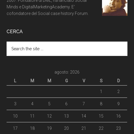
2007. Fondatore di DML, ha lanciato Social
Minds e DigitalMarketingAcademy. E'
cofondatore del Social case history Forum.
CERCA
agosto: 2026
L
M
M
G
V
S
D
1
2
3
4
5
6
7
8
9
10
11
12
13
14
15
16
17
18
19
20
21
22
23