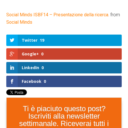
Social Minds ISBF14 – Presentazione della ricerca.
from
Social Minds
Twitter
19
Google+
0
LinkedIn
0
Facebook
0
Ti è piaciuto questo post?
Iscriviti alla newsletter
settimanale. Riceverai tutti i