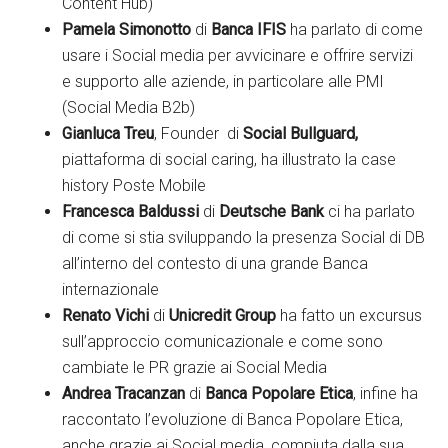
Content Hub)
Pamela Simonotto
di
Banca IFIS
ha parlato di come
usare i Social media per avvicinare e offrire servizi
e supporto alle aziende, in particolare alle PMI
(Social Media B2b)
Gianluca Treu
, Founder di
Social Bullguard,
piattaforma di social caring, ha illustrato la case
history Poste Mobile
Francesca Baldussi
di
Deutsche Bank
ci ha parlato
di come si stia sviluppando la presenza Social di DB
all’interno del contesto di una grande Banca
internazionale
Renato Vichi
di
Unicredit Group
ha fatto un excursus
sull’approccio comunicazionale e come sono
cambiate le PR grazie ai Social Media
Andrea Tracanzan
di
Banca Popolare Etica
, infine ha
raccontato l’evoluzione di Banca Popolare Etica,
anche grazie ai Social media, compiuta dalla sua