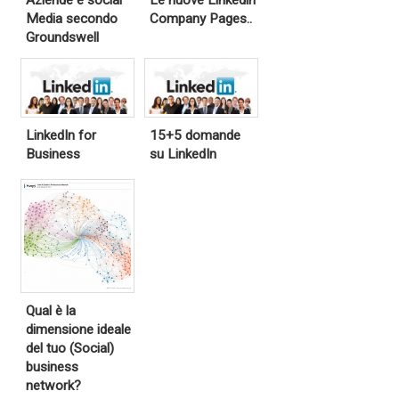
Aziende e social
Le nuove Linkedin
Media secondo
Company Pages..
Groundswell
LinkedIn for
15+5 domande
Business
su LinkedIn
Qual è la
dimensione ideale
del tuo (Social)
business
network?