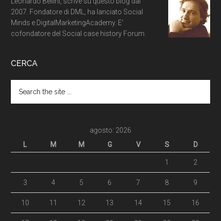
Leonardo Bellini, scrive su questo blog dal
2007. Fondatore di DML, ha lanciato Social
Minds e DigitalMarketingAcademy. E'
cofondatore del Social case history Forum.
CERCA
agosto: 2026
L
M
M
G
V
S
D
1
2
3
4
5
6
7
8
9
10
11
12
13
14
15
16