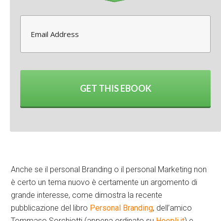
9 maggio 2010
-
Leonardo Bellini
Lascia un commento
Archiviato in:
Presentazioni
,
social media marketing
Twitter
0
Google+
0
GET THIS EBOOK
LinkedIn
0
Facebook
0
Anche se il personal Branding o il personal Marketing non
è certo un tema nuovo è certamente un argomento di
grande interesse, come dimostra la recente
pubblicazione del libro
Personal Branding
, dell’amico
Tommaso Sorchiotti (appena ordinato su
Hoepli.it
) e