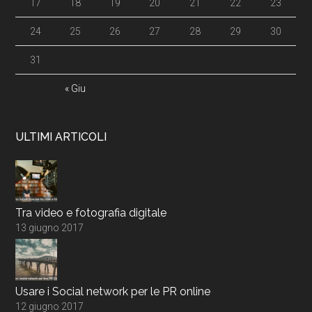
17
18
19
20
21
22
23
24
25
26
27
28
29
30
31
« Giu
ULTIMI ARTICOLI
Tra video e fotografia digitale
13 giugno 2017
Usare i Social network per le PR online
12 giugno 2017