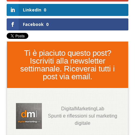
LinkedIn
0
Facebook
0
Ti è piaciuto questo post?
Iscriviti alla newsletter
settimanale. Riceverai tutti i
post via email.
DigitalMarketingLab
Spunti e riflessioni sul marketing
digitale