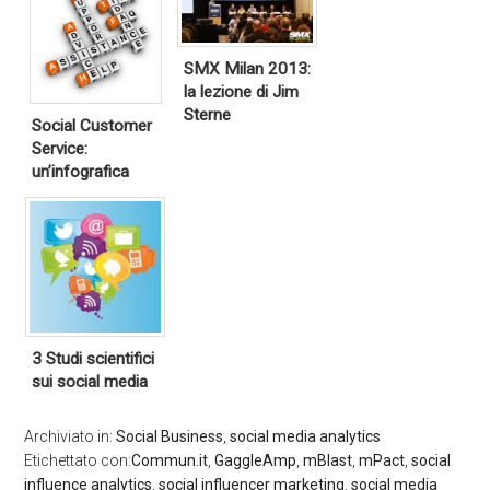
SMX Milan 2013:
la lezione di Jim
Sterne
Social Customer
Service:
un’infografica
3 Studi scientifici
sui social media
Archiviato in:
Social Business
,
social media analytics
Etichettato con:
Commun.it
,
GaggleAmp
,
mBlast
,
mPact
,
social
influence analytics
,
social influencer marketing
,
social media