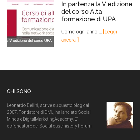
In partenza la V edizione
del corso Alta
formazione di UPA
Come ogni anno …
[Leggi
ancora..]
CHI SONO
Leonardo Bellini, scrive su questo blog dal
2007. Fondatore di DML, ha lanciato Social
Minds e DigitalMarketingAcademy. E'
cofondatore del Social case history Forum.