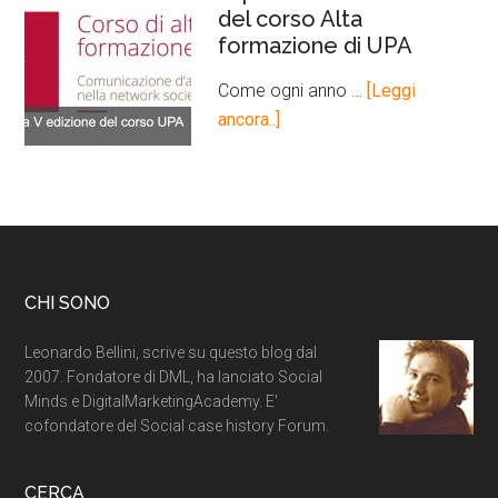
del corso Alta
formazione di UPA
Come ogni anno …
[Leggi
ancora..]
CHI SONO
Leonardo Bellini, scrive su questo blog dal
2007. Fondatore di DML, ha lanciato Social
Minds e DigitalMarketingAcademy. E'
cofondatore del Social case history Forum.
CERCA