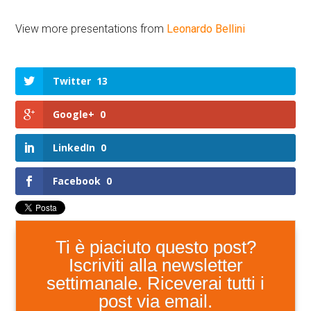
View more presentations from
Leonardo Bellini
Twitter
13
Google+
0
LinkedIn
0
Facebook
0
Ti è piaciuto questo post?
Iscriviti alla newsletter
settimanale. Riceverai tutti i
post via email.