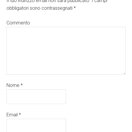
Il tuo indirizzo email non sarà pubblicato.
I campi
obbligatori sono contrassegnati
*
Commento
Nome
*
Email
*