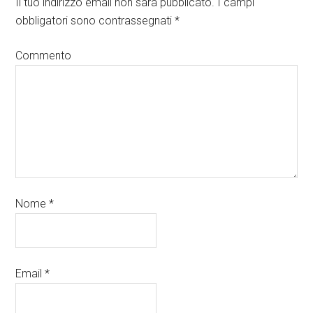
Il tuo indirizzo email non sarà pubblicato.
I campi
obbligatori sono contrassegnati
*
Commento
Nome
*
Email
*