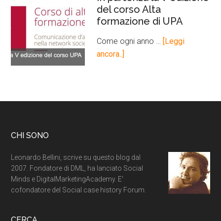
del corso Alta
formazione di UPA
Come ogni anno …
[Leggi
ancora..]
CHI SONO
Leonardo Bellini, scrive su questo blog dal
2007. Fondatore di DML, ha lanciato Social
Minds e DigitalMarketingAcademy. E'
cofondatore del Social case history Forum.
CERCA