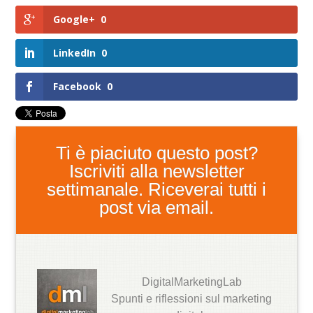
Google+
0
LinkedIn
0
Facebook
0
Ti è piaciuto questo post?
Iscriviti alla newsletter
settimanale. Riceverai tutti i
post via email.
DigitalMarketingLab
Spunti e riflessioni sul marketing