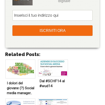
digitale
Related Posts:
Dal #SCHF14 al
I dolori del
#wud14
giovane (?) Social
media manager..