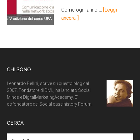
Come ogni anno …
[Leggi
ancora..]
CHI SONO
Leonardo Bellini, scrive su questo blog dal
2007. Fondatore di DML, ha lanciato Social
Minds e DigitalMarketingAcademy. E'
cofondatore del Social case history Forum.
CERCA