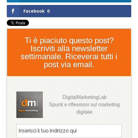
Facebook
0
Ti è piaciuto questo post?
Iscriviti alla newsletter
settimanale. Riceverai tutti i
post via email.
DigitalMarketingLab
Spunti e riflessioni sul marketing
digitale