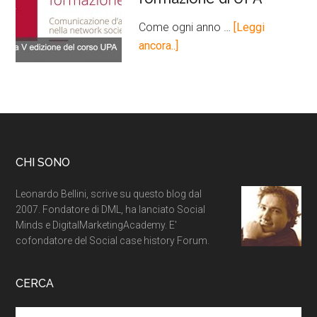
Come ogni anno …
[Leggi
ancora..]
CHI SONO
Leonardo Bellini, scrive su questo blog dal
2007. Fondatore di DML, ha lanciato Social
Minds e DigitalMarketingAcademy. E'
cofondatore del Social case history Forum.
CERCA