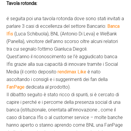
Tavola rotonda:
é seguita poi una tavola rotonda dove sono stati invitati a
parlare 3 casi di eccellenza del settore Bancario:
Banca
Ifis
(Luca Schibuola), BNL (Antonio Di Leva) e WeBank
(Panella), vincitore dell’anno scorso oltre alcuni relatori
tra cui segnalo l’ottimo Gianluca Diegoli.
Quest’anno il riconoscimento se l’è aggiudicato banca
Ifis grazie alla sua capacità di innovare tramite i Social
Media (il conto deposito
rendimax Like
è nato
ascoltando i consigli e i suggerimenti dei fan della
FanPage
dedicata al prodotto).
Il dibattto seguito è stato ricco di spunti, si è cercato di
capire i perché e i percome della presenza social di una
banca (istituzionale, orientata all’innovazione , come il
caso di banca Ifis o al customer service – molte banche
hanno aperto o stanno aprendo come BNL una FanPage