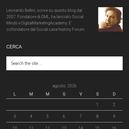
Leonardo Bellini, scrive su questo blog dal
2007. Fondatore di DML, ha lanciato Social
Minds e DigitalMarketingAcademy. E'
cofondatore del Social case history Forum.
CERCA
agosto: 2026
L
M
M
G
V
S
D
1
2
3
4
5
6
7
8
9
10
11
12
13
14
15
16