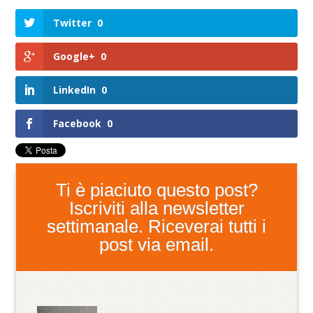
Twitter
0
Google+
0
LinkedIn
0
Facebook
0
Ti è piaciuto questo post?
Iscriviti alla newsletter
settimanale. Riceverai tutti i
post via email.