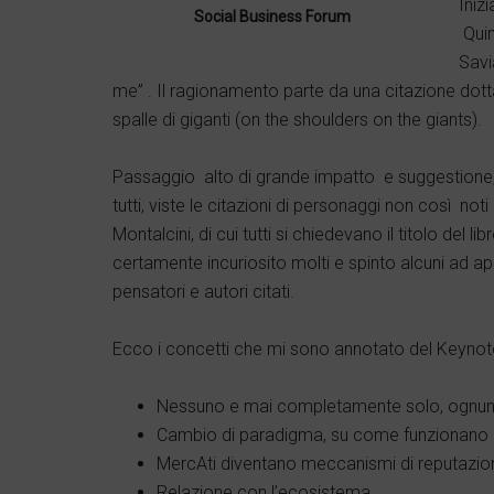
Iniz
Social Business Forum
Quin
Savi
me” . Il ragionamento parte da una citazione dott
spalle di giganti (on the shoulders on the giants).
Passaggio alto di grande impatto e suggestione,
tutti, viste le citazioni di personaggi non così no
Montalcini, di cui tutti si chiedevano il titolo del l
certamente incuriosito molti e spinto alcuni ad ap
pensatori e autori citati.
Ecco i concetti che mi sono annotato del Keynote 
Nessuno e mai completamente solo, ognuno u
Cambio di paradigma, su come funzionano 
MercAti diventano meccanismi di reputazio
Relazione con l’ecosistema