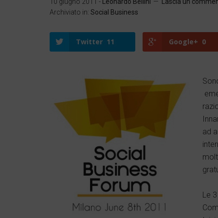
10 giugno 2011
-
Leonardo Bellini
Lascia un comme
Archiviato in:
Social Business
Twitter
11
Google+
0
Sono
emer
Twitter
Google+
razi
LinkedIn
Inna
ad a
Facebook
inte
molti
gratu
Le 3
Comm