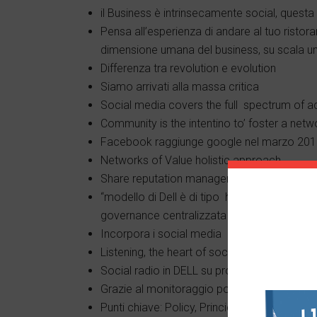
il Business è intrinsecamente social, questa
Pensa all’esperienza di andare al tuo ristora
dimensione umana del business, su scala 
Differenza tra revolution e evolution
Siamo arrivati alla massa critica
Social media covers the full spectrum of act
Community is the intentino to’ foster a net
Facebook raggiunge google nel marzo 20
Networks of Value holistic approach
Share reputation management
“modello di Dell è di tipo hub & spoke centra
governance centralizzata
Incorpora i social media
Listening, the heart of social strategy
Social radio in DELL su prodotto, molto con
Grazie al monitoraggio possiamo vedere inf
Punti chiave: Policy, Princicples, Governanc