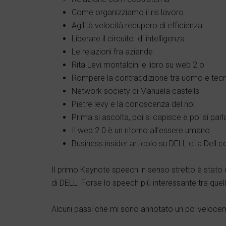
Come organizziamo il ns lavoro
Agilità velocità recupero di efficienza
Liberare il circuito di intelligenza
Le relazioni fra aziende
Rita Levi montalcini e libro su web 2.o
Rompere la contraddizione tra uomo e tec
Network society di Manuela castells
Pietre levy e la conoscenza del noi
Prima si ascolta, poi si capisce e poi si parl
Il web 2.0 è un ritorno all’essere umano
Business insider articolo su DELL cita Dell 
Il primo Keynote speech in senso stretto è stato 
di DELL. Forse lo speech più interessante tra quell
Alcuni passi che mi sono annotato un po’ veloce