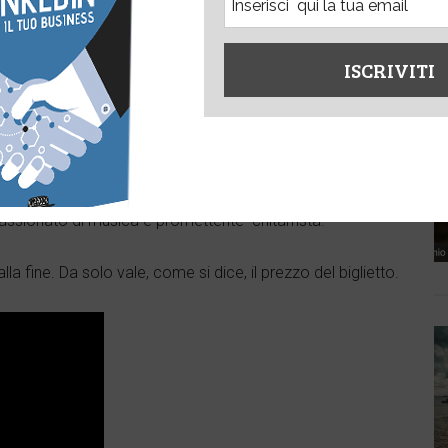
molto alla formazione nelle sue varie forme e formati
ce. Ecco il
link
per approfondire
ibile, in effetti non era facile seguire e prendere appunti,
i Oracle che ha rivissuto l’epopea del Web 2.0 e dei
ppassionato di musica e promettente chitarrista.
a fine. Da solo vale, come si dice, il prezzo del biglietto.