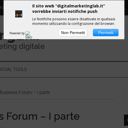
Il sito wwb “digitalmarketinglab.it”
RKETING DIGITALE
PROPULSE WORKSHOPS
GUIDE DML
vorrebbe inviarti notifiche push
Le Notifiche possono essere disattivate in qualsiasi
momento utilizzando la configrazione del browser.
ing
Lab
Non Permetti
Permetti
Powered by
eting digitale
SOCIAL TOOLS
 Business Forum – I parte
s Forum – I parte