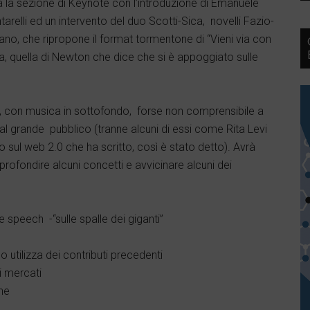
ia la sezione di Keynote con l’introduzione di Emanuele
tarelli ed un intervento del duo Scotti-Sica, novelli Fazio-
ano, che ripropone il format tormentone di “Vieni via con
a, quella di Newton che dice che si è appoggiato sulle
 con musica in sottofondo, forse non comprensibile a
ti al grande pubblico (tranne alcuni di essi come Rita Levi
ibro sul web 2.0 che ha scritto, così è stato detto). Avrà
profondire alcuni concetti e avvicinare alcuni dei
speech -“sulle spalle dei giganti”
tilizza dei contributi precedenti
i mercati
ne