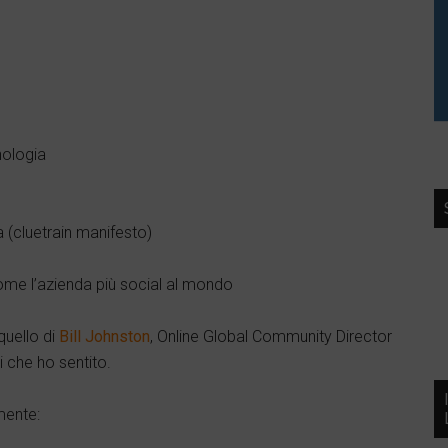
nologia
a (cluetrain manifesto)
come l’azienda più social al mondo
quello di
Bill Johnston
, Online Global Community Director
i che ho sentito.
mente: