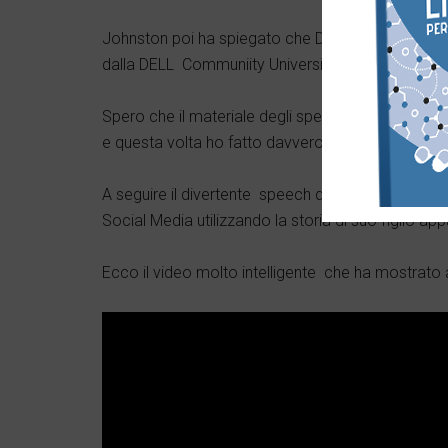
Johnston poi ha spiegato che DELL sta puntando 
dalla DELL Communiity University alle unconferen
Spero che il materiale degli speech sia reso dispon
e questa volta ho fatto davvero un po’ fatica.
A seguire il divertente speech di
Andrew Gilboy
d
Social Media utilizzando la storia di suo figlio a
Ecco il video molto intelligente che ha mostrato all