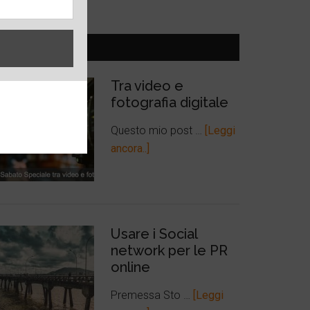
ULTIMI POST
Tra video e
fotografia digitale
Questo mio post …
[Leggi
ancora..]
Usare i Social
network per le PR
online
Premessa Sto …
[Leggi