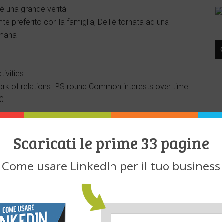
 è una grande verità
nte preferito con la famiglia, Dell è tornata ad una
umana
ivities
work of relations IPS round Common interests over time
10
Scaricati le prime 33 pagine
lizzato: Bill sottolinea l’importanza di avere una
Come usare LinkedIn per il tuo business
testuale. i dipendenti possono ascoltare e contribuire
luencers, topics, mentions
e
L