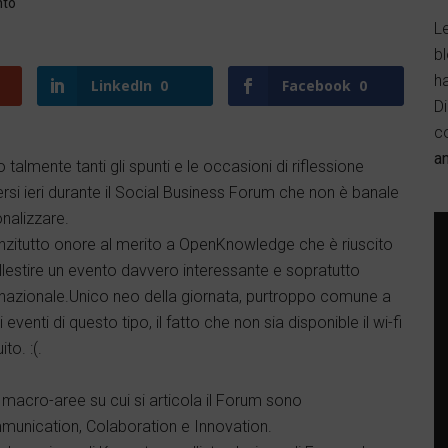
nto
Le
b
h
LinkedIn
0
Facebook
0
D
c
a
 talmente tanti gli spunti e le occasioni di riflessione
si ieri durante il Social Business Forum che non è banale
onalizzare.
nzitutto onore al merito a OpenKnowledge che è riuscito
llestire un evento davvero interessante e sopratutto
rnazionale.Unico neo della giornata, purtroppo comune a
 eventi di questo tipo, il fatto che non sia disponible il wi-fi
ito. :(.
 macro-aree su cui si articola il Forum sono
unication, Colaboration e Innovation.