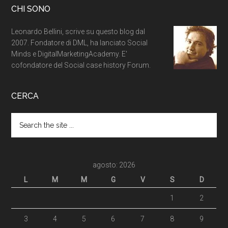
CHI SONO
Leonardo Bellini, scrive su questo blog dal
2007. Fondatore di DML, ha lanciato Social
Minds e DigitalMarketingAcademy. E'
cofondatore del Social case history Forum.
CERCA
agosto: 2026
L
M
M
G
V
S
D
1
2
3
4
5
6
7
8
9