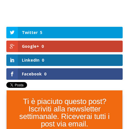
Twitter
5
Google+
0
LinkedIn
0
Facebook
0
Ti è piaciuto questo post?
Iscriviti alla newsletter
settimanale. Riceverai tutti i
post via email.