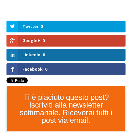
Twitter
8
Google+
0
LinkedIn
0
Facebook
0
Ti è piaciuto questo post?
Iscriviti alla newsletter
settimanale. Riceverai tutti i
post via email.