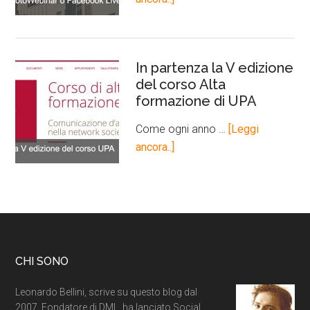
In partenza la V edizione
del corso Alta
formazione di UPA
Come ogni anno …
[Leggi
ancora..]
CHI SONO
Leonardo Bellini, scrive su questo blog dal
2007. Fondatore di DML, ha lanciato Social