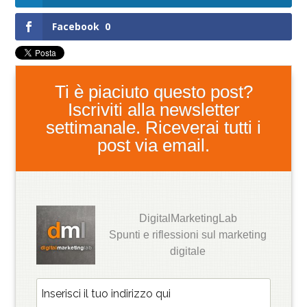
Facebook
0
Ti è piaciuto questo post?
Iscriviti alla newsletter
settimanale. Riceverai tutti i
post via email.
DigitalMarketingLab
Spunti e riflessioni sul marketing
digitale