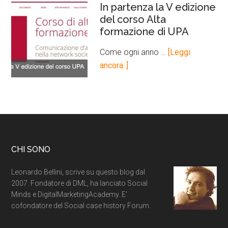
In partenza la V edizione
del corso Alta
formazione di UPA
Come ogni anno …
[Leggi
ancora..]
CHI SONO
Leonardo Bellini, scrive su questo blog dal
2007. Fondatore di DML, ha lanciato Social
Minds e DigitalMarketingAcademy. E'
cofondatore del Social case history Forum.