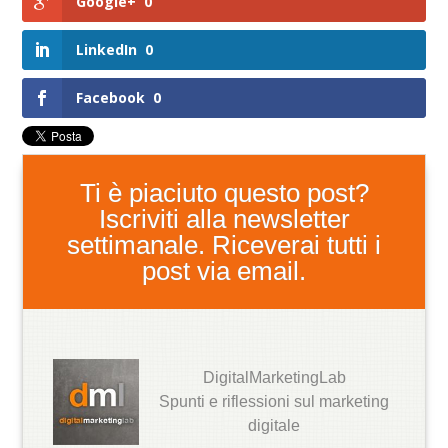
Google+
0
LinkedIn
0
Facebook
0
Ti è piaciuto questo post?
Iscriviti alla newsletter
settimanale. Riceverai tutti i
post via email.
DigitalMarketingLab
Spunti e riflessioni sul marketing
digitale