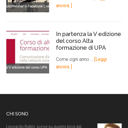
ancora..]
In partenza la V edizione
del corso Alta
formazione di UPA
Come ogni anno …
[Leggi
ancora..]
CHI SONO
Leonardo Bellini, scrive su questo blog dal