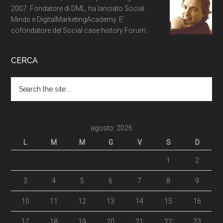
2007. Fondatore di DML, ha lanciato Social
Minds e DigitalMarketingAcademy. E'
cofondatore del Social case history Forum.
CERCA
agosto: 2026
L
M
M
G
V
S
D
1
2
3
4
5
6
7
8
9
10
11
12
13
14
15
16
17
18
19
20
21
22
23