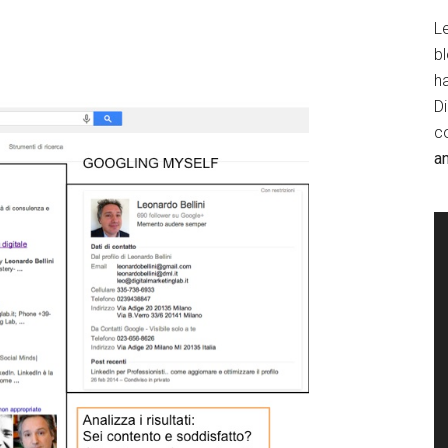
Le
b
h
D
c
a