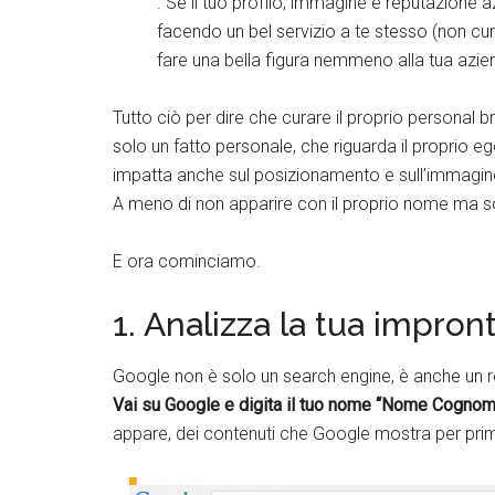
. Se il tuo profilo, immagine e reputazione 
facendo un bel servizio a te stesso (non c
fare una bella figura nemmeno alla tua azie
Tutto ciò per dire che curare il proprio personal 
solo un fatto personale, che riguarda il proprio e
impatta anche sul posizionamento e sull’immagine d
A meno di non apparire con il proprio nome ma sol
E ora cominciamo.
1. Analizza la tua impront
Google non è solo un search engine, è anche un r
Vai su Google e digita il tuo nome “Nome Cogno
appare, dei contenuti che Google mostra per prima