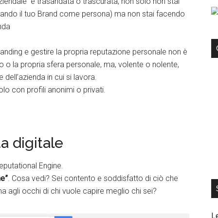
aziendale è trasandata o trascurata, non solo non stai
urando il tuo Brand come persona) ma non stai facendo
nda
branding e gestire la propria reputazione personale non è
go o la propria sfera personale, ma, volente o nolente,
ell’azienda in cui si lavora.
o con profili anonimi o privati.
a digitale
eputational Engine.
me”
. Cosa vedi? Sei contento e soddisfatto di ciò che
 agli occhi di chi vuole capire meglio chi sei?
L